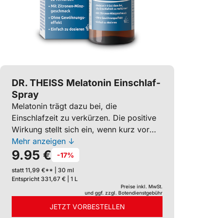
DR. THEISS Melatonin Einschlaf-
Spray
Melatonin trägt dazu bei, die
Einschlafzeit zu verkürzen. Die positive
Wirkung stellt sich ein, wenn kurz vor
dem Schlafengehen 1 mg Melatonin
Mehr anzeigen ↓
9.95 €
zugeführt wird. Das leicht
-17%
anzuwendende Spray ist dank
statt 11,99 €** | 30 ml
Sprühkopf einfach zu dosieren. Vegan.
Entspricht 331,67 € | 1 L
Zuckerfrei. Mit Zitronen-
Preise inkl. MwSt.
und ggf. zzgl. Botendienstgebühr
Minzgeschmack. Ohne
JETZT VORBESTELLEN
Gewöhnungseffekt.